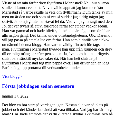
Visste ni att min farfar drev flyttfirma i Mariestad? Nej, hur sjutton
skulle ni kunna veta det. Ni vet väl knappt att jag kommer från
Mariestad så varför skulle ni veta om flyttfirman? Dum tanke av mig
men nu är den ute och som ni vet så suddar jag aldrig något jag
skrivit. Ja, om jag inte har stavat fel då. Vad vill jag ha sagt med det?
Jo, det var tyvärr så att vi förlorade farfar för ett par veckor sedan.
Han var gammal och hade blivit sjuk och det är något som drabbar
alla någon gång. Det känns, under omständigheterna, OK. Däremot
vill jag passa på att tala lite om farfar. Han som hitintills varit icke-
omnämnd i denna blogg. Han var en väldigt fin och företagsam
man. Flyttfirman i Mariestad byggde han upp från grunden och drev
till orimligt många år efter pensionen. Ja, även om han naturligtvis
slutat bära särskilt mycket saker då. När han helt slutade på
flyttfirman i Mariestad tog min pappa över. Han driver den än idag.
Farfar slog upp portarna till verksamheten under
Visa blogg »
Första jobbdagen sedan semestern
januari 17, 2022
Det blev en bra start på vardagen igen. Nästan alla var på plats på
jobbet och det kändes bra ändå att vara tillbaka. Vad jag har lärt mig
idag? Hm, hade ett möte där vi diskuterade skyltar, skyltning, och på