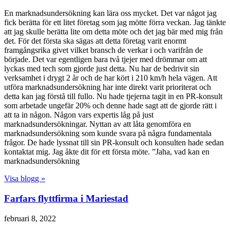
En marknadsundersökning kan lära oss mycket. Det var något jag
fick berätta för ett litet företag som jag mötte förra veckan. Jag tänkte
att jag skulle berätta lite om detta möte och det jag bär med mig från
det. För det första ska sägas att detta företag varit enormt
framgångsrika givet vilket bransch de verkar i och varifrån de
började. Det var egentligen bara två tjejer med drömmar om att
lyckas med tech som gjorde just detta. Nu har de bedrivit sin
verksamhet i drygt 2 år och de har kört i 210 km/h hela vägen. Att
utföra marknadsundersökning har inte direkt varit prioriterat och
detta kan jag förstå till fullo. Nu hade tjejerna tagit in en PR-konsult
som arbetade ungefär 20% och denne hade sagt att de gjorde rätt i
att ta in någon. Någon vars expertis låg på just
marknadsundersökningar. Nyttan av att låta genomföra en
marknadsundersökning som kunde svara på några fundamentala
frågor. De hade lyssnat till sin PR-konsult och konsulten hade sedan
kontaktat mig. Jag åkte dit för ett första möte. ”Jaha, vad kan en
marknadsundersökning
Visa blogg »
Farfars flyttfirma i Mariestad
februari 8, 2022