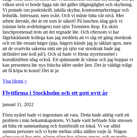
vilken nivå vi borde ligga när det gäller tillgänglighet och skyltning.
Vi pratade om punktskrift, taktila skyltar, kontrastmarkeringar och
ledstråk. Intressant, men svårt. Och vi måste hitta vår nivå. Mer
arbete återstår, det är ett som är säkert! På lunchen idag gick vi
(nästan hela avdelningen) runt sjön Trummen ihop. En skön
lunchpromenad trots att det regnade lite. Och eftersom vi har
fågelskådande kollega kan jag meddela att vi såg ett gäng storskrak
och en lite ensam häger (jaja, hägern kände jag ju såklart igen, men
att de svartvita sakerna mitt ute på sjön var storskrak hade jag
definitivt inte koll på!). Och så hade vi första styrelsemötet i
konstklubben idag också. Ett spännande år väntar och jag hoppas vi
kan presentera lite nya fräscha idéer under året. Det är väldigt roligt
att få köpa in konst! Det är ju
Visa blogg »
Flyttfirma i Stockholm och ett gott nytt år
januari 11, 2022
Förra nyåret hade vi ingenstans att vara. Detta hade aldrig varit ett
problem i min bekantskapskrets. Vi hade varit befriade från stressen
att hitta ett sammanhang och framförallt en lokal. Vi var alltid
samma personer och vi bytte mellan olika ställen varje år. Någon
gång var vi hos mig, någon gång hos någon annan, och en tredje