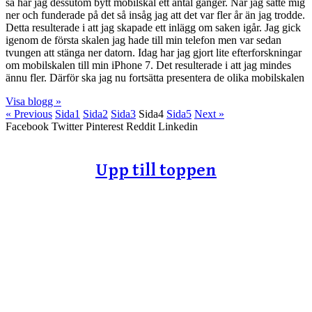
så har jag dessutom bytt mobilskal ett antal gånger. När jag satte mig
ner och funderade på det så insåg jag att det var fler år än jag trodde.
Detta resulterade i att jag skapade ett inlägg om saken igår. Jag gick
igenom de första skalen jag hade till min telefon men var sedan
tvungen att stänga ner datorn. Idag har jag gjort lite efterforskningar
om mobilskalen till min iPhone 7. Det resulterade i att jag mindes
ännu fler. Därför ska jag nu fortsätta presentera de olika mobilskalen
Visa blogg »
« Previous
Sida
1
Sida
2
Sida
3
Sida
4
Sida
5
Next »
Facebook
Twitter
Pinterest
Reddit
Linkedin
Upp till toppen