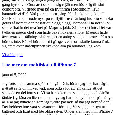
gång hyrde vi. Förra året sket det sig rejält men löste sig till slut
oerhört bra. Vi firade nyår på en flyttfirma i Stockholm. Hur
hamnade vi där? Vad gjorde att ett gäng från Linköping åkte till
Stockholm och firade nyår på en flyttfirma? En lång historia som ska
göras så kort att den passar ett blogginlägg. Beredda? Då kör vi. Vi
skulle firat in det nya året på Magnus jobb. Så blev det inte. Det var
tydligen någon chef som hade paxat lokalerna före. Magnus hade
äventyrat sin ställning på företaget en aning så någon protest från oss
hördes inte. När vi hörde runt i gänget vem som skulle kunna tänka
sig att ta över stafettpinnen skakade alla på huvudet. Jag kom
Visa blogg »
Lite mer om mobilskal till iPhone 7
januari 5, 2022
Jag fortsätter i samma spår som igår. Dels för att jag inte har något
nytt att säga om ni-vet-vad, men också för att jag kände att det
skapade en del intresse. Vissa har säkert missat inlägget och därför
tänkte jag köra en liten summering: Jag har inte bytt mobil på många
år. När jag hittade en som jag tyckte passade så har jag kört på den.
Det behöver inte vara så avancerat för mig. Visst, jag har bytt ut
batteriet och fixat med lite olika saker. Under åren med min iPhone 7