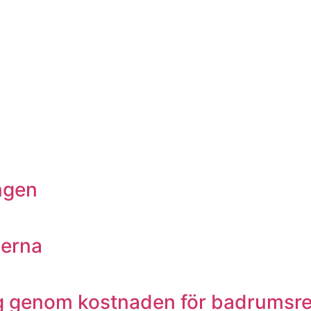
ngen
nerna
ng genom kostnaden för badrumsr