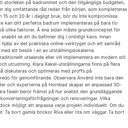
t storleken på badrummet och den tillgängliga budgeten,
uder dig omfattande råd redan från början, som kompletteras
n 15 och 20 år i dagligt bruk, bör du inte kompromissa
vice kan ditt perfekta badrum implementeras på bara tio
på olika faktorer. Å ena sidan måste grundkonceptet för
 snabbt se att du befinner dig i onödigt kaos. Innan
 hjälp av det praktiska online-verktyget och ett samråd
med ett besök i en av utställningslokalerna.
aditionellt utseende eller vill implementera en modern stil:
h utrustning. Klara Kakel-utställningarna finns på flera
ckså diskuteras och optimeras med proffs på
r redo för genomförande. Observera Använd inte bara den
idéer och experterna på Hornbad skapar en anpassad 3D-
inära fasen beror främst på hur snabbt den grundläggande
konverteringsförfrågningar och renoveringar. Vilka
dock möjligt att anpassa varje projekt individuellt. Om du
rnt: Ta bort gamla brickor Riva eller rita om väggar Ta bort