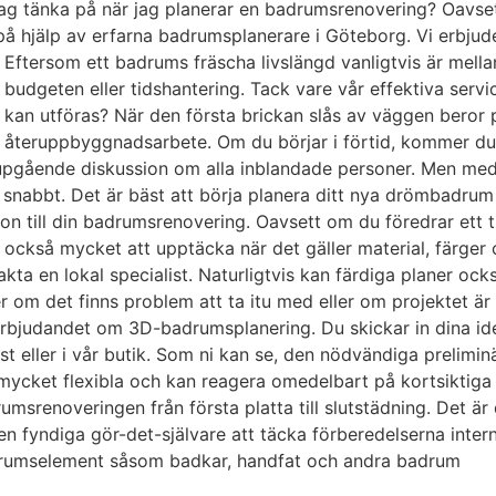
ag tänka på när jag planerar en badrumsrenovering? Oavset
ig på hjälp av erfarna badrumsplanerare i Göteborg. Vi erbj
Eftersom ett badrums fräscha livslängd vanligtvis är mella
a budgeten eller tidshantering. Tack vare vår effektiva ser
 kan utföras? När den första brickan slås av väggen beror 
llt återuppbyggnadsarbete. Om du börjar i förtid, kommer du
djupgående diskussion om alla inblandade personer. Men med
 snabbt. Det är bäst att börja planera ditt nya drömbadrum 
ion till din badrumsrenovering. Oavsett om du föredrar ett tr
också mycket att upptäcka när det gäller material, färger oc
akta en lokal specialist. Naturligtvis kan färdiga planer o
 om det finns problem att ta itu med eller om projektet ä
 erbjudandet om 3D-badrumsplanering. Du skickar in dina 
st eller i vår butik. Som ni kan se, den nödvändiga prelim
ycket flexibla och kan reagera omedelbart på kortsiktiga 
srenoveringen från första platta till slutstädning. Det är 
r den fyndiga gör-det-självare att täcka förberedelserna inte
drumselement såsom badkar, handfat och andra badrum