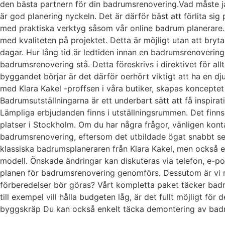
den bästa partnern för din badrumsrenovering.Vad måste j
är god planering nyckeln. Det är därför bäst att förlita s
med praktiska verktyg såsom vår online badrum planerare. 
med kvaliteten på projektet. Detta är möjligt utan att bryt
dagar. Hur lång tid är ledtiden innan en badrumsrenovering
badrumsrenovering stå. Detta föreskrivs i direktivet för a
byggandet börjar är det därför oerhört viktigt att ha en 
med Klara Kakel -proffsen i våra butiker, skapas konceptet
Badrumsutställningarna är ett underbart sätt att få inspirat
Lämpliga erbjudanden finns i utställningsrummen. Det finns 
platser i Stockholm. Om du har några frågor, vänligen kont
badrumsrenovering, eftersom det utbildade ögat snabbt ser
klassiska badrumsplaneraren från Klara Kakel, men också
modell. Önskade ändringar kan diskuteras via telefon, e-po
planen för badrumsrenovering genomförs. Dessutom är vi m
förberedelser bör göras? Vårt kompletta paket täcker badrum
till exempel vill hålla budgeten låg, är det fullt möjligt fö
byggskräp Du kan också enkelt täcka demontering av ba