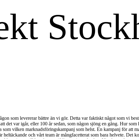
någon som levererar bättre än vi gör. Detta var faktiskt något som vi bes
t det var igår, eller 100 år sedan, som någon sjöng en gång. Hur som h
tta som vilken marknadsföringskampanj som helst. En kampanj för att m
ter är heltäckande och vårt team är mångfacetterat som bara helvete. Det