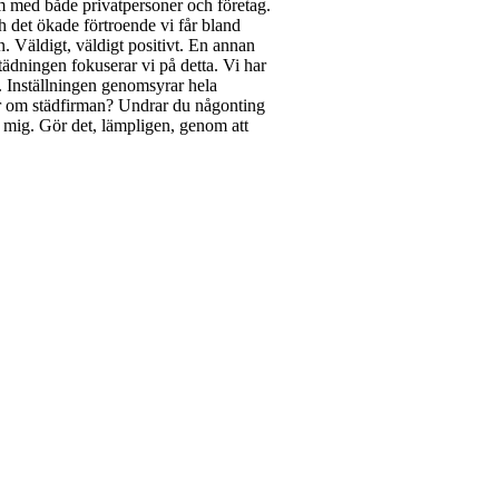
tom med både privatpersoner och företag.
ch det ökade förtroende vi får bland
ån. Väldigt, väldigt positivt. En annan
städningen fokuserar vi på detta. Vi har
em. Inställningen genomsyrar hela
ar om städfirman? Undrar du någonting
 mig. Gör det, lämpligen, genom att