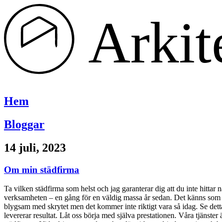
Hoppa
till
innehåll
Hem
Bloggar
14 juli, 2023
Om min städfirma
Ta vilken städfirma som helst och jag garanterar dig att du inte hittar 
verksamheten – en gång för en väldig massa år sedan. Det känns som at
blygsam med skrytet men det kommer inte riktigt vara så idag. Se de
levererar resultat. Låt oss börja med själva prestationen. Våra tjäns