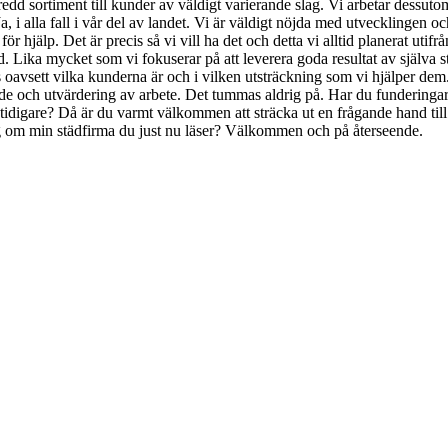
bredd sortiment till kunder av väldigt varierande slag. Vi arbetar dessu
a, i alla fall i vår del av landet. Vi är väldigt nöjda med utvecklingen o
r hjälp. Det är precis så vi vill ha det och detta vi alltid planerat utifr
nd. Lika mycket som vi fokuserar på att leverera goda resultat av själva 
eles oavsett vilka kunderna är och i vilken utsträckning som vi hjälper d
ande och utvärdering av arbete. Det tummas aldrig på. Har du fundering
tidigare? Då är du varmt välkommen att sträcka ut en frågande hand till
nlägg om min städfirma du just nu läser? Välkommen och på återseende.