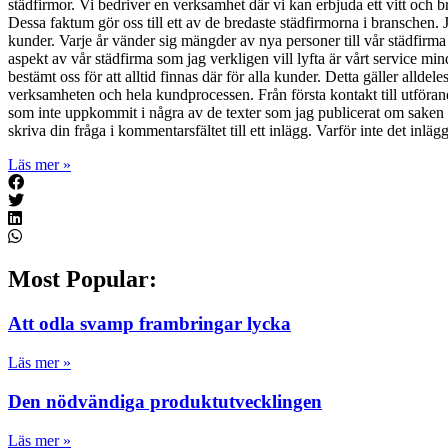
städfirmor. Vi bedriver en verksamhet där vi kan erbjuda ett vitt och 
Dessa faktum gör oss till ett av de bredaste städfirmorna i branschen. J
kunder. Varje år vänder sig mängder av nya personer till vår städfirma fö
aspekt av vår städfirma som jag verkligen vill lyfta är vårt service mi
bestämt oss för att alltid finnas där för alla kunder. Detta gäller alld
verksamheten och hela kundprocessen. Från första kontakt till utför
som inte uppkommit i några av de texter som jag publicerat om saken 
skriva din fråga i kommentarsfältet till ett inlägg. Varför inte det i
Läs mer »
Most Popular:
Att odla svamp frambringar lycka
Läs mer »
Den nödvändiga produktutvecklingen
Läs mer »