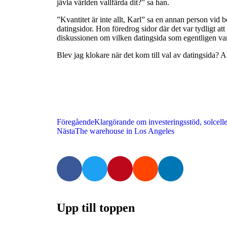
jävla världen vallfärda dit?” sa han.
”Kvantitet är inte allt, Karl” sa en annan person vid b
datingsidor. Hon föredrog sidor där det var tydligt at
diskussionen om vilken datingsida som egentligen va
Blev jag klokare när det kom till val av datingsida? A
Föregående
Klargörande om investeringsstöd, solcelle
Nästa
The warehouse in Los Angeles
Upp till toppen