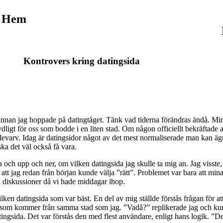
Hem
Kontrovers kring datingsida
innan jag hoppade på datingtåget. Tänk vad tiderna förändras ändå. Minn
ligt för oss som bodde i en liten stad. Om någon officiellt bekräftade 
 tidevarv. Idag är datingsidor något av det mest normaliserade man kan
ska det väl också få vara.
och upp och ner, om vilken datingsida jag skulle ta mig an. Jag visste, 
 att jag redan från början kunde välja ”rätt”. Problemet var bara att mi
ika diskussioner då vi hade middagar ihop.
 vilken datingsida som var bäst. En del av mig ställde förstås frågan för at
n som kommer från samma stad som jag. ”Vadå?” replikerade jag och kund
ngsida. Det var förstås den med flest användare, enligt hans logik. ”Det