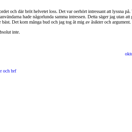
ordet och där bröt helvetet loss. Det var oerhört intressant att lyssna på
t användarna hade någorlunda samma intressen. Detta säger jag utan att g
r bäst. Det kom många bud och jag tog åt mig av åsikter och argument. 
bsolut inte.
okt
r och brf