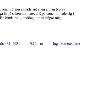
. Tjejen i fråga ägnade sig åt en annan typ av
å in på saken närmare. 2-3 personer till lade sig i
En himla rolig middag, om ni frågar mig.
ober 31, 2021
9:12 e m
Inga kommentarer