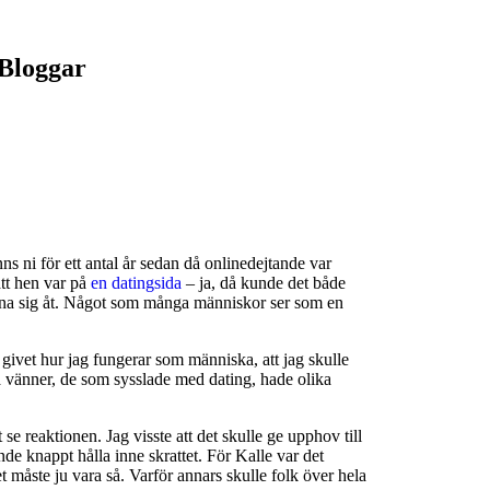
Bloggar
s ni för ett antal år sedan då onlinedejtande var
att hen var på
en datingsida
– ja, då kunde det både
 ägna sig åt. Något som många människor ser som en
givet hur jag fungerar som människa, att jag skulle
na vänner, de som sysslade med dating, hade olika
t se reaktionen. Jag visste att det skulle ge upphov till
e knappt hålla inne skrattet. För Kalle var det
 måste ju vara så. Varför annars skulle folk över hela