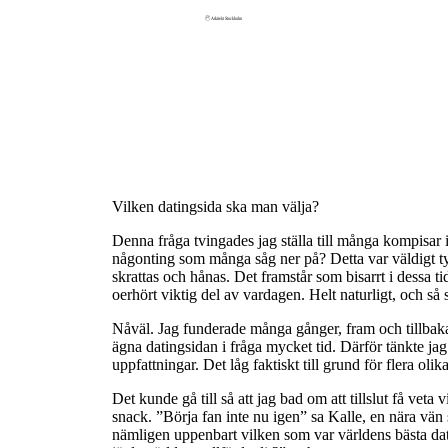
Vilken datingsida ska man välja?
Denna fråga tvingades jag ställa till många kompisar 
någonting som många såg ner på? Detta var väldigt tyd
skrattas och hånas. Det framstår som bisarrt i dessa
oerhört viktig del av vardagen. Helt naturligt, och så 
Nåväl. Jag funderade många gånger, fram och tillbaka 
ägna datingsidan i fråga mycket tid. Därför tänkte jag
uppfattningar. Det låg faktiskt till grund för flera ol
Det kunde gå till så att jag bad om att tillslut få veta
snack. ”Börja fan inte nu igen” sa Kalle, en nära vä
nämligen uppenbart vilken som var världens bästa dati