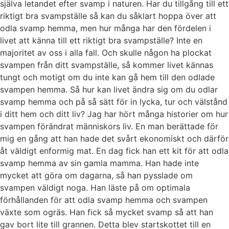
själva letandet efter svamp i naturen. Har du tillgång till ett
riktigt bra svampställe så kan du såklart hoppa över att
odla svamp hemma, men hur många har den fördelen i
livet att känna till ett riktigt bra svampställe? Inte en
majoritet av oss i alla fall. Och skulle någon ha plockat
svampen från ditt svampställe, så kommer livet kännas
tungt och motigt om du inte kan gå hem till den odlade
svampen hemma. Så hur kan livet ändra sig om du odlar
svamp hemma och på så sätt för in lycka, tur och välstånd
i ditt hem och ditt liv? Jag har hört många historier om hur
svampen förändrat människors liv. En man berättade för
mig en gång att han hade det svårt ekonomiskt och därför
åt väldigt enformig mat. En dag fick han ett kit för att odla
svamp hemma av sin gamla mamma. Han hade inte
mycket att göra om dagarna, så han pysslade om
svampen väldigt noga. Han läste på om optimala
förhållanden för att odla svamp hemma och svampen
växte som ogräs. Han fick så mycket svamp så att han
gav bort lite till grannen. Detta blev startskottet till en