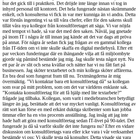
hur det gick till i praktiken. Det dröjde inte länge innan vi tog in
inhyrd personal till kontoret. Det hela fungerade nästan skrämmande
enkelt, och konsulterna vi fick in var mer kunniga än vi andra. Detta
var förstås ingenting vi sa till våra chefer, eller för den sakens skull
tillät våra nya kollegor från konsultföretaget att säga. Vi var nöjda
med tempot vi hade, så var det med den saken. Nåväl, jag gnetade
på inom IT i några år till innan jag kände att det var dags att pröva
på annat. För några år sedan fick jag frågan av en gammal kollega
från IT-tiden om vi inte skulle skaffa en digital mediebyrå. Efter ett
par veckors funderingar där en ihängande vilja att få miljöombyte
gjorde sig påmind bestämde jag mig. Jag skulle testa något nytt. Nu
ett par år av slit och sena kvällar och nätter har vi nu fått fart på
businessen. Jag sköter textarbetet och min kollega sköter affärerna.
En bra deal som fungerat fram till nu. Textmängderna är mig
övermäktig. ”Vi kontaktar bara ett konsultföretag då” sa kollegan
som svar på mitt problem, som om det var världens enklaste sak.
”Kontakta konsultföretag för att få hjälp med lite textarbete?”
frågade jag tillbaka. Kollegan, som varit i mediebranschen betydligt
längre än jag, berättade att det var mycket vanligt. Konsultföretag av
rätt sort kan förse en med erkänt duktiga skribenter som kan jobba
timmar eller ha en viss procents anställning. Jag insåg att jag inte
hade haft att göra med konsultföretag sedan IT-livet på 90-talet. Det
fungerade ju då så varför skulle det inte fungera nu? Efter en vidare
diskussion om konsultföretags vara eller icke vara i vår verksamhet
bestämde vi oss: Vi skulle testa på konsulter. Detta visade sig vara