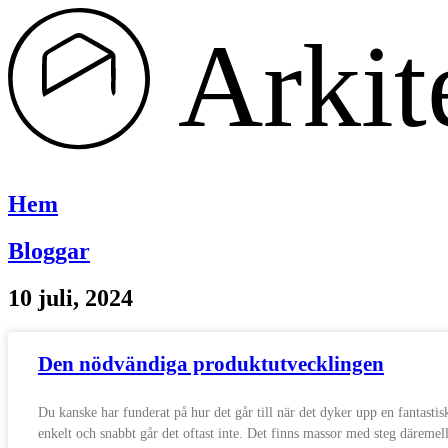
Hoppa
till
innehåll
Hem
Bloggar
10 juli, 2024
Den nödvändiga produktutvecklingen
Du kanske har funderat på hur det går till när det dyker upp en fantast
enkelt och snabbt går det oftast inte. Det finns massor med steg däremel