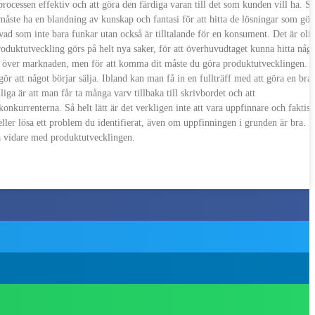
processen effektiv och att göra den färdiga varan till det som kunden vill ha. S
åste ha en blandning av kunskap och fantasi för att hitta de lösningar som gör 
ad som inte bara funkar utan också är tilltalande för en konsument. Det är oli
oduktutveckling görs på helt nya saker, för att överhuvudtaget kunna hitta någ
 ta över marknaden, men för att komma dit måste du göra produktutvecklingen. 
gör att något börjar sälja. Ibland kan man få in en fullträff med att göra en bra
ga är att man får ta många varv tillbaka till skrivbordet och att
onkurrenterna. Så helt lätt är det verkligen inte att vara uppfinnare och faktisk
eller lösa ett problem du identifierat, även om uppfinningen i grunden är bra. D
 gå vidare med produktutvecklingen.