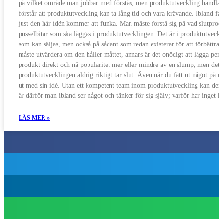
på vilket område man jobbar med förstås, men produktutveckling handlar om
förstår att produktutveckling kan ta lång tid och vara krävande. Ibland
just den här idén kommer att funka. Man måste förstå sig på vad slutpro
pusselbitar som ska läggas i produktutvecklingen. Det är i produktutvec
som kan säljas, men också på sådant som redan existerar för att förbät
måste utvärdera om den håller måttet, annars är det onödigt att lägga peng
produkt direkt och nå popularitet mer eller mindre av en slump, men det 
produktutvecklingen aldrig riktigt tar slut. Även när du fått ut något på
ut med sin idé. Utan ett kompetent team inom produktutveckling kan den l
är därför man ibland ser något och tänker för sig själv; varför har inge
LÄS MER »