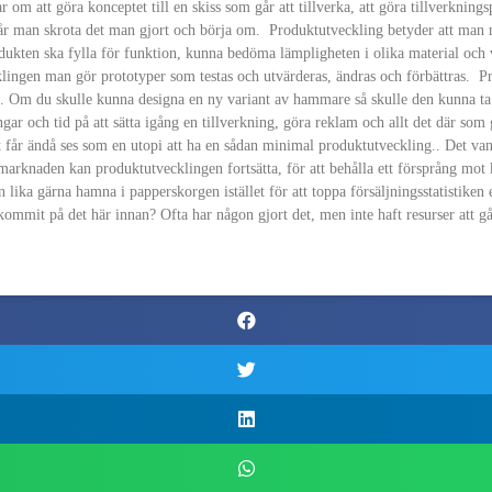
 att göra konceptet till en skiss som går att tillverka, att göra tillverknings
 får man skrota det man gjort och börja om. Produktutveckling betyder att man m
dukten ska fylla för funktion, kunna bedöma lämpligheten i olika material och v
klingen man gör prototyper som testas och utvärderas, ändras och förbättras. Pr
tra. Om du skulle kunna designa en ny variant av hammare så skulle den kunna
ar och tid på att sätta igång en tillverkning, göra reklam och allt det där som 
får ändå ses som en utopi att ha en sådan minimal produktutveckling.. Det vanli
 marknaden kan produktutvecklingen fortsätta, för att behålla ett försprång mot k
ika gärna hamna i papperskorgen istället för att toppa försäljningsstatistiken 
t kommit på det här innan? Ofta har någon gjort det, men inte haft resurser att