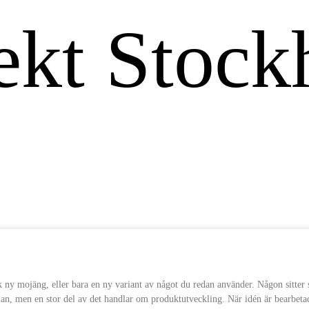
isk ny mojäng, eller bara en ny variant av något du redan använder. Någon sitte
lan, men en stor del av det handlar om produktutveckling. När idén är bearbetad